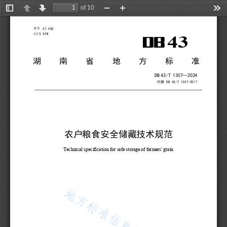
of 10
Toggle
Previous
Next
Zoom
Zoom
Too
Sidebar
Out
In
ICS
67.040
CCS 
X08
43
湖南省
地方标准
DB
43
/T
1307
—
2024
代替
 DB 43/T 1307-
2017 
农户粮食安全储藏技术规范
Technical specification for safe storage
 of farmers' grain